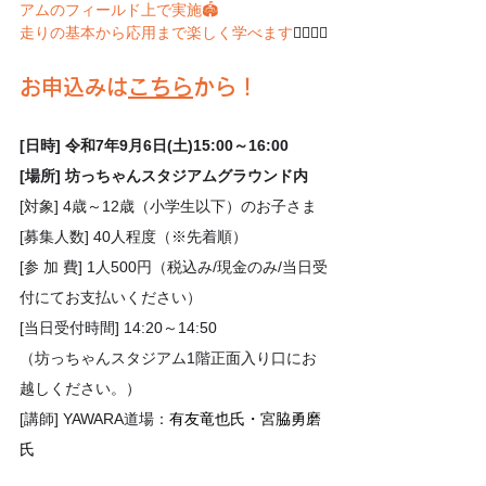
アムのフィールド上で実施🏟
走りの基本から応用まで楽しく学べます
🏃‍♀️🏃‍♂️
お申込みは
こちら
から！
[日時] 令和7年9月6日(土)15:00～16:00
[場所] 坊っちゃんスタジアムグラウンド内
[対象] 4歳～12歳（小学生以下）のお子さま
[募集人数] 40人程度（※先着順）
[参 加 費] 1人500円（税込み/現金のみ/当日受
付にてお支払いください）
[当日受付時間] 14:20～14:50
（坊っちゃんスタジアム1階正面入り口にお
越しください。）
[講師] YAWARA道場：
有友竜也氏・宮脇勇磨
氏