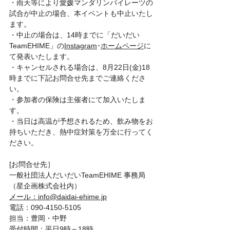
・雨天等により愛媛マンダリンパイレーツの
試合が中止の場合、本イベントも中止いたし
ます。
・中止の場合は、14時までに「だいだい
TeamEHIME」の
Instagram
･
ホームページ
に
て発表いたします。
・キャンセルされる場合は、8月22日(金)18
時までに下記お問合せ先までご連絡くださ
い。
・参加者の保険は主催者にて加入いたしま
す。
・当日は高温が予想されるため、飲み物をお
持ちいただき、熱中症対策を万全に行ってく
ださい。
[お問合せ先］
一般社団法人だいだいTeamEHIME 事務局
（星企画株式会社内）
メール：info@daidai-ehime.jp
電話：090-4150-5105
担当：豊岡・中野
受付時間：平日9時～18時