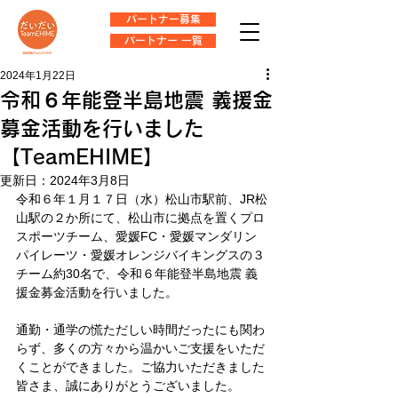
パートナー募集
パートナー 一覧
2024年1月22日
令和６年能登半島地震 義援金
募金活動を行いました
【TeamEHIME】
更新日：
2024年3月8日
令和６年１月１７日（水）松山市駅前、JR松
山駅の２か所にて、松山市に拠点を置くプロ
スポーツチーム、愛媛FC・愛媛マンダリン
パイレーツ・愛媛オレンジバイキングスの３
チーム約30名で、令和６年能登半島地震 義
援金募金活動を行いました。
通勤・通学の慌ただしい時間だったにも関わ
らず、多くの方々から温かいご支援をいただ
くことができました。ご協力いただきました
皆さま、誠にありがとうございました。