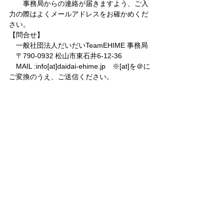
　　事務局からの連絡が届きますよう、ご入
力の際はよくメールアドレスをお確かめくだ
さい。
【問合せ】
　一般社団法人だいだいTeamEHIME 事務局
　〒790-0932 松山市東石井6-12-36
　MAIL :info[at]daidai-ehime.jp　※[at]を＠に
ご変換のうえ、ご送信ください。