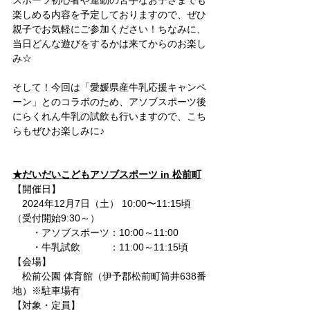
スポーツ初心者や運動の苦手なお子さまでも
楽しめる内容を予定しておりますので、ぜひ
親子でお気軽にご参加ください！ちなみに、
当日どんな遊びをするかは来てからのお楽し
み☆
そして！今回は「愛媛県産牛乳応援キャンペ
ーン」とのコラボのため、アソブスポーツ後
にらくれん牛乳の試飲も行いますので、こち
らもぜひお楽しみに♪
★だいだいこどもアソブスポーツ in 松前町
【開催日】
　2024年12月7日（土） 10:00〜11:15頃
（受付開始9:30～）
　　・アソブスポーツ：10:00～11:00
　　・牛乳試飲　　　：11:00～11:15頃
【会場】
　松前公園 体育館（伊予郡松前町筒井638番
地）※駐車場有
【対象・定員】