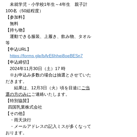
　未就学児・小学校1年生～4年生　親子計
100名（50組程度）
【参加料】
　無料
【持ち物】
　運動できる服装、上履き、飲み物、タオル
等
【申込URL】
https://forms.gle/bArE6hhei8oeBESn7
【申込締切】
　2024年11月30日（土）17 時
　※お申込み多数の場合は抽選とさせていた
だきます。
　　結果は、12月3日（火）頃を目途に
ご当
選の方のみに
ご連絡いたします。
【特別協賛】
  四国乳業株式会社
【その他】
　・雨天決行
　・メールアドレスの記入ミスが多くなって
おります。