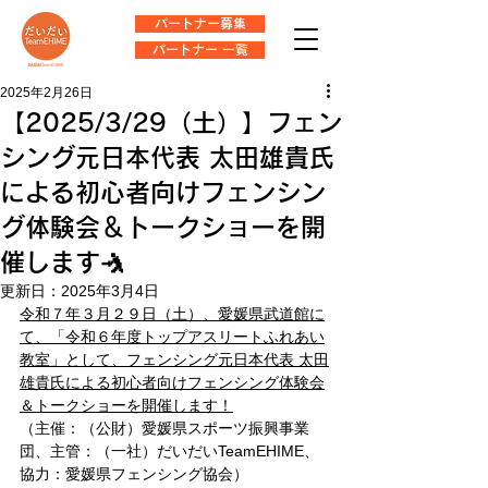
パートナー募集
パートナー 一覧
2025年2月26日
【2025/3/29（土）】フェン
シング元日本代表 太田雄貴氏
による初心者向けフェンシン
グ体験会＆トークショーを開
催します🤺
更新日：
2025年3月4日
令和７年３月２９日（土）、愛媛県武道館に
て、「令和６年度トップアスリートふれあい
教室」として、フェンシング元日本代表 太田
雄貴氏による初心者向けフェンシング体験会
＆トークショーを開催します！
（主催：（公財）愛媛県スポーツ振興事業
団、主管：（一社）だいだいTeamEHIME、
協力：愛媛県フェンシング協会）