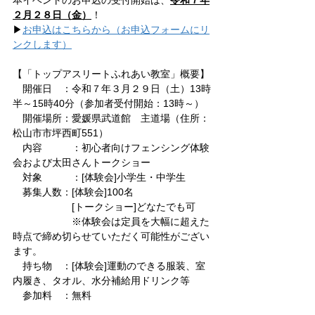
２月２８日（金）
！
▶
お申込はこちらから（お申込フォームにリ
ンクします）
【「トップアスリートふれあい教室」概要】
　開催日　：令和７年３月２９日（土）13時
半～15時40分（参加者受付開始：13時～）
　開催場所：愛媛県武道館　主道場（住所：
松山市市坪西町551）
　内容	 ：初心者向けフェンシング体験
会および太田さんトークショー
　対象	 ：[体験会]小学生・中学生
　募集人数：[体験会]100名
　　　　　　[トークショー]どなたでも可
　　　　　　※体験会は定員を大幅に超えた
時点で締め切らせていただく可能性がござい
ます。
　持ち物　：[体験会]運動のできる服装、室
内履き、タオル、水分補給用ドリンク等
　参加料　：無料