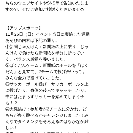
ちらのウェブサイトやSNS等で告知いたしま
すので、ぜひご参加ご検討くださいませ🍊
【アソブスポーツ】
11月26日（日）イベント当日に実施した運動
あそびの内容は下記の通り。
①新聞じゃんけん：新聞紙の上に乗り、じゃ
んけんで負けたら新聞紙を半分に折ってい
く。バランス感覚を養いました。
②ばくだんゲーム：新聞紙のボールを「ばく
だん」と見立て、2チームで投げ合いっこ。
みんな全力で投げていました。
③サッカーボール遊び：サッカーボールを上
に投げたり、身体の後ろでキャッチしたり。
中にはたまらずサッカーを始めてしまう子
も！？
④大縄跳び：参加者が2チームに分かれ、ど
ちらが多く跳べるかチャレンジしました！み
んなでタイミングをそろえるのはなかなか難
しい！