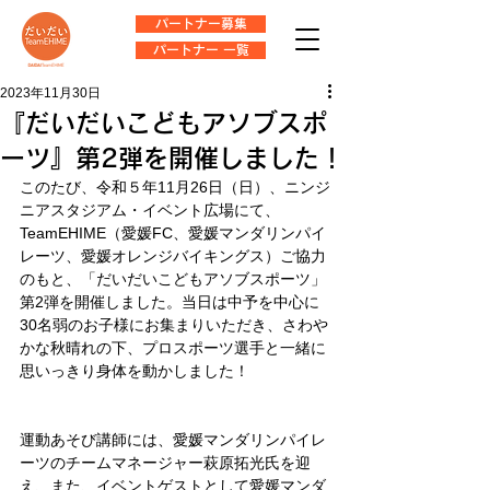
パートナー募集
パートナー 一覧
2023年11月30日
『だいだいこどもアソブスポ
ーツ』第2弾を開催しました！
このたび、令和５年11月26日（日）、ニンジ
ニアスタジアム・イベント広場にて、
TeamEHIME（愛媛FC、愛媛マンダリンパイ
レーツ、愛媛オレンジバイキングス）ご協力
のもと、「だいだいこどもアソブスポーツ」
第2弾を開催しました。当日は中予を中心に
30名弱のお子様にお集まりいただき、さわや
かな秋晴れの下、プロスポーツ選手と一緒に
思いっきり身体を動かしました！
運動あそび講師には、愛媛マンダリンパイレ
ーツのチームマネージャー萩原拓光氏を迎
え、また、イベントゲストとして愛媛マンダ